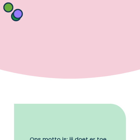
Ons motto is: jij doet
er toe
.