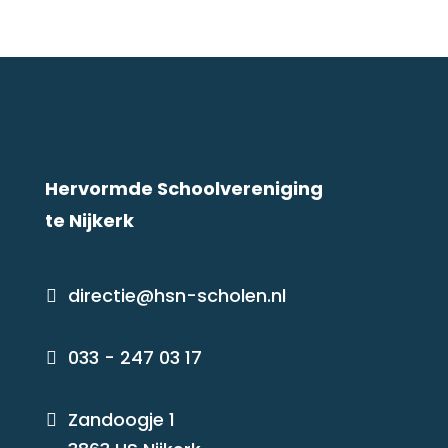
Hervormde Schoolvereniging
te Nijkerk
directie@hsn-scholen.nl

033 - 247 03 17

Zandoogje 1
