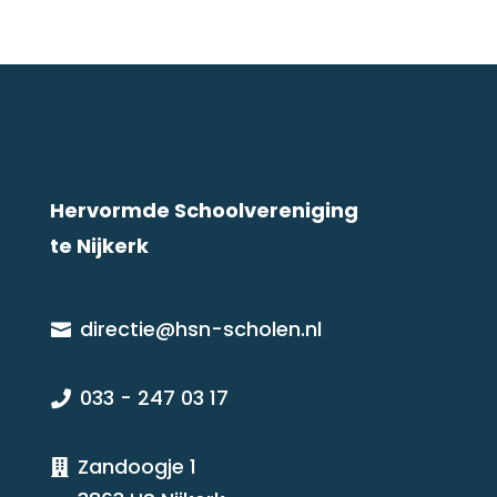
Hervormde Schoolvereniging
te Nijkerk
directie@hsn-scholen.nl

033 - 247 03 17

Zandoogje 1
