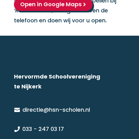
school parkeren. U kunt aanbellen bij
Open in Google Maps
‘Kantoor HSN’, dan gaat boven de
telefoon en doen wij voor u open.
Hervormde Schoolvereniging
te Nijkerk
directie@hsn-scholen.nl

033 - 247 03 17
