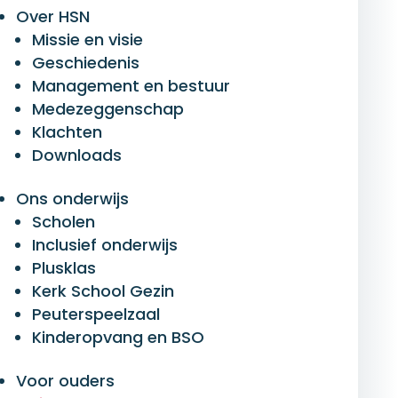
Over HSN
Missie en visie
Geschiedenis
Management en bestuur
Medezeggenschap
Klachten
Downloads
Lid worden
Ons onderwijs
Scholen
Inclusief onderwijs
Plusklas
De HSN is een vereniging met een
Kerk School Gezin
missie voor het bieden van
Peuterspeelzaal
Kinderopvang en BSO
Bijbelgetrouw onderwijs in Nijkerk en
omgeving. Als lid draag je bij aan deze
Voor ouders
missie en heb je invloed op de kern van