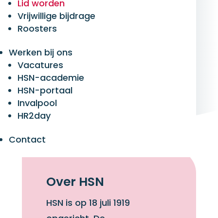
Lid worden
het werk van de HSN-scholen. De HSN is
Vrijwillige bijdrage
Roosters
daarom steeds op zoek naar nieuwe
leden met een warm hart voor
Werken bij ons
christelijk onderwijs van goede
Vacatures
HSN-academie
kwaliteit.
HSN-portaal
Invalpool
HR2day
Contact
Over HSN
HSN is op 18 juli 1919