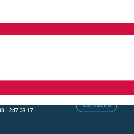
Wilt u meer wet
vormde Schoolvereniging
ijkerk
over HSN? Nee
gerust contact 
irectie@hsn-scholen.nl
Contact
33 - 247 03 17