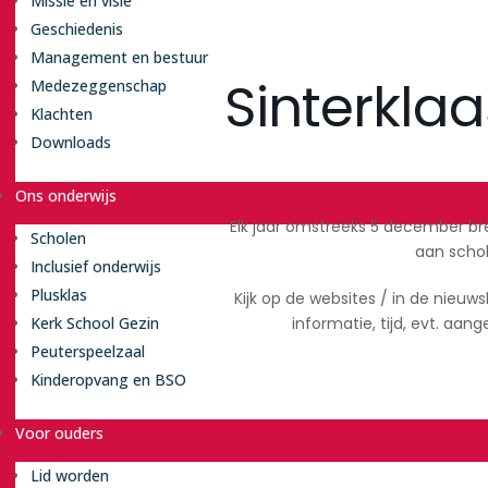
Missie en visie
Geschiedenis
Management en bestuur
Sinterklaa
Medezeggenschap
Klachten
Downloads
Ons onderwijs
Elk jaar omstreeks 5 december br
Scholen
aan scho
Inclusief onderwijs
Plusklas
Kijk op de websites / in de nieuw
informatie, tijd, evt. aan
Kerk School Gezin
Peuterspeelzaal
Kinderopvang en BSO
Voor ouders
Lid worden