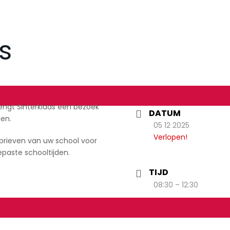
s
engt Sinterklaas een bezoek
DATUM
len.
05 12 2025
Verlopen!
sbrieven van uw school voor
gepaste schooltijden.
TIJD
08:30 – 12:30