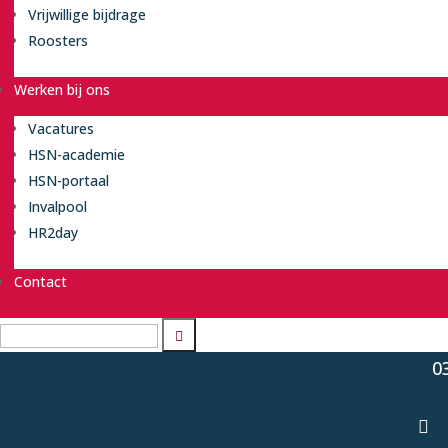
Vrijwillige bijdrage
Roosters
Werken bij ons
Vacatures
HSN-academie
Her
HSN-portaal
te N
Invalpool
HR2day

Contact
d


0
