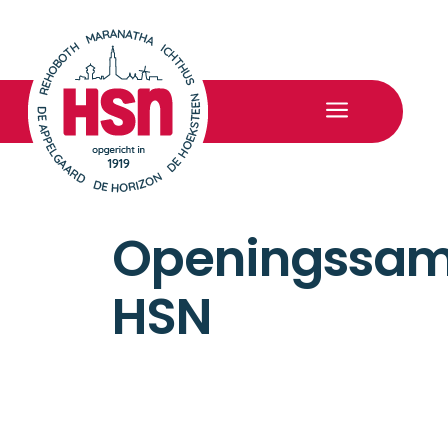
a
Openingssa
HSN