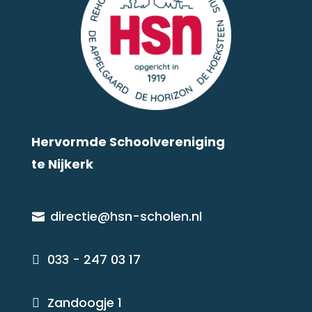
Hervormde Schoolvereniging
te Nijkerk
directie@hsn-scholen.nl

033 - 247 03 17

Zandoogje 1
